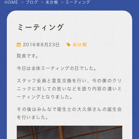
HOME
ブログ
未分類
ミーティング
ミーティング
2016年8月23日
未分類
院長です。
今日は全体ミーティングの日でした。
スタッフ全員と意見交換を行い、今の僕のクリ
ニックに対しての思いなどを語り内容の濃いミ
ーティングとなりました。
その後はみんなで衛生士の大久保さんの誕生会
を行いました。